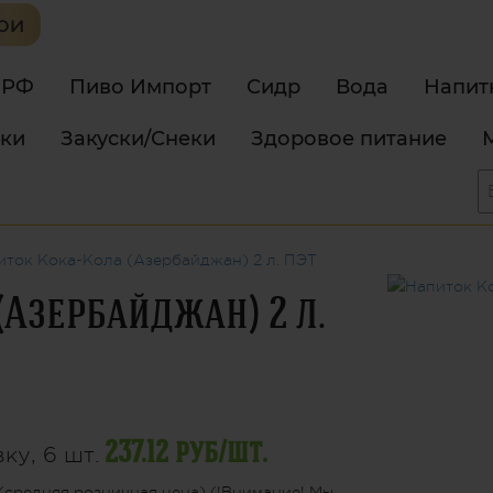
 РФ
Пиво Импорт
Сидр
Вода
Напит
тки
Закуски/Снеки
Здоровое питание
иток Кока-Кола (Азербайджан) 2 л. ПЭТ
Азербайджан) 2 л.
237.12 руб/шт.
ку, 6 шт.
(средняя розничная цена) (!Внимание! Мы