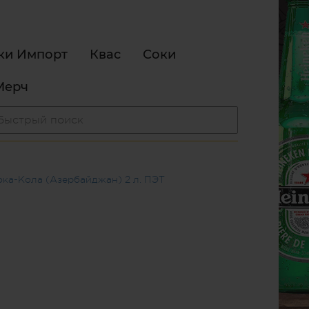
ки Импорт
Квас
Соки
Мерч