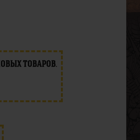
новых товаров
.