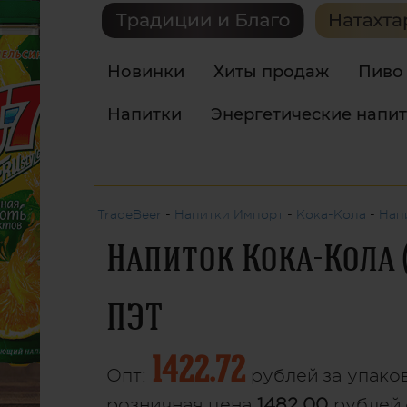
Новинки
Хиты продаж
Пиво
Напитки
Энергетические напи
TradeBeer
-
Напитки Импорт
-
Кока-Кола
-
Нап
Напиток Кока-Кола (
ПЭТ
1422.72
Опт:
рублей
за упаков
розничная цена
1482.00
рублей