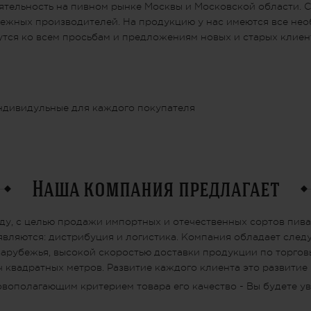
ятельность на пивном рынке Москвы и Московской области. 
убежных производителей. На продукцию у нас имеются все н
утся ко всем просьбам и предложениям новых и старых клиен
ндивидульные для каждого покупателя
Наша компания предлагает
ду, с целью продажи импортных и отечественных сортов пива
вляются: дистрибуция и логистика. Компания обладает сле
арубежья, высокой скоростью доставки продукции по торговы
ч квадратных метров. Развитие каждого клиента это развитие
овополагающим критерием товара его качество - Вы будете ув