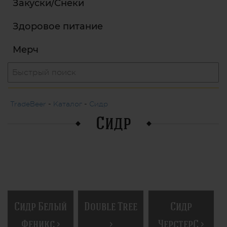
Закуски/Снеки
Здоровое питание
Мерч
TradeBeer
-
Каталог
-
Сидр
Сидр
Сидр Белый
Double Tree
Сидр
Феникс >
>
ЧерстерС >