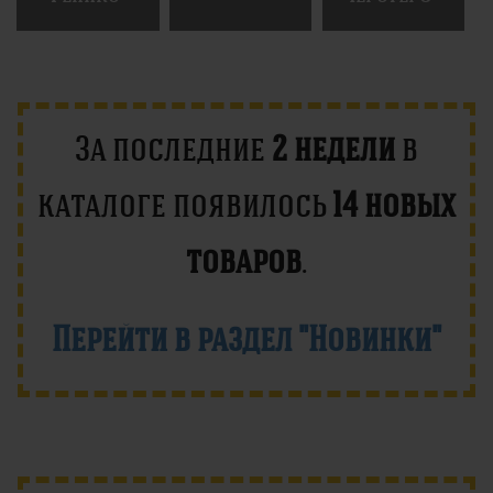
За последние
2 недели
в
каталоге появилось
14 новых
товаров
.
Перейти в раздел "Новинки"