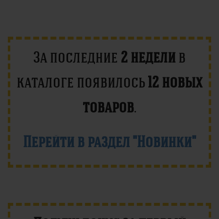
За последние
2 недели
в
каталоге появилось
12 новых
товаров
.
Перейти в раздел "Новинки"