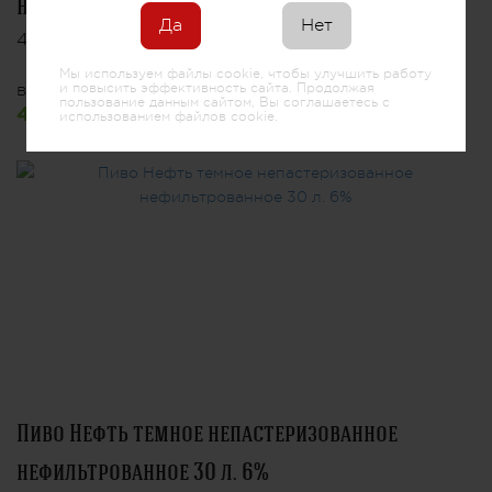
нефильтрованное кега 30 л. 4%
Да
Нет
4149.60 руб.
Мы используем файлы cookie, чтобы улучшить работу
и повысить эффективность сайта. Продолжая
в упаковке 1 шт.
пользование данным сайтом, Вы соглашаетесь с
4149.60 руб/шт.
использованием файлов cookie.
Пиво Нефть темное непастеризованное
нефильтрованное 30 л. 6%