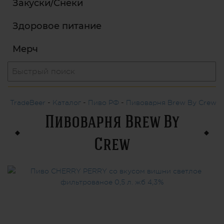
Закуски/Снеки
Здоровое питание
Мерч
TradeBeer
-
Каталог
-
Пиво РФ
-
Пивоварня Brew By Crew
Пивоварня Brew By
Crew