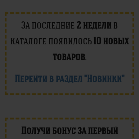
За последние
2 недели
в
каталоге появилось
10 новых
товаров
.
Перейти в раздел "Новинки"
Получи бонус за первый