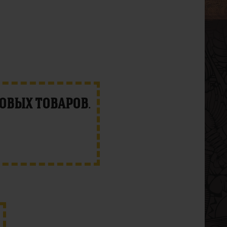
новых товаров
.