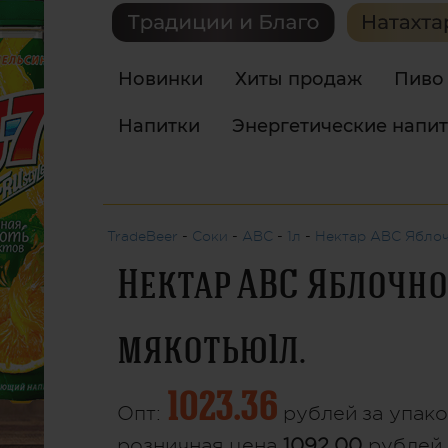
Новинки
Хиты продаж
Пиво
Напитки
Энергетические напи
TradeBeer
-
Соки
-
АВС
-
1л
-
Нектар АВС Яблоч
Нектар АВС Яблочн
мякотью1л.
1023.36
Опт:
рублей
за упако
розничная цена
1092.00
рублей