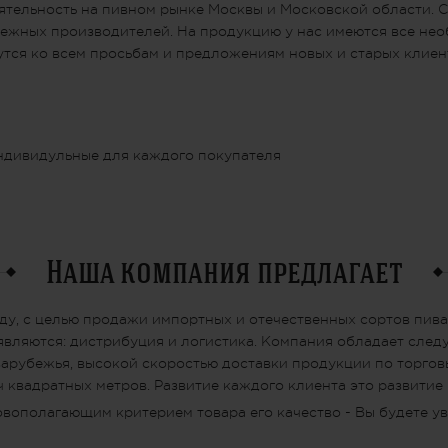
ятельность на пивном рынке Москвы и Московской области. 
убежных производителей. На продукцию у нас имеются все н
утся ко всем просьбам и предложениям новых и старых клиен
ндивидульные для каждого покупателя
Наша компания предлагает
ду, с целью продажи импортных и отечественных сортов пива
вляются: дистрибуция и логистика. Компания обладает сле
арубежья, высокой скоростью доставки продукции по торговы
ч квадратных метров. Развитие каждого клиента это развитие
овополагающим критерием товара его качество - Вы будете ув