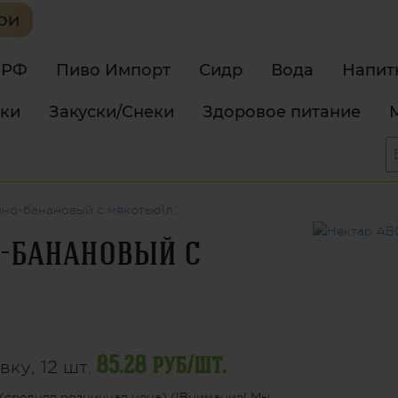
 РФ
Пиво Импорт
Сидр
Вода
Напит
тки
Закуски/Снеки
Здоровое питание
но-банановый с мякотью1л.
о-банановый с
85.28 руб/шт.
вку, 12 шт.
(средняя розничная цена) (!Внимание! Мы