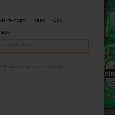
ки Импорт
Квас
Соки
Мерч