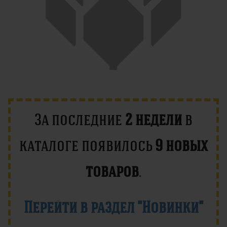
За последние
2 недели
в
каталоге появилось
9 новых
товаров
.
Перейти в раздел "Новинки"