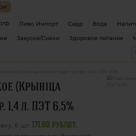
 РФ
Пиво Импорт
Сидр
Вода
Напит
тки
Закуски/Снеки
Здоровое питание
репкое (Крынiца моцнае) свет. пастер. 1,4 л. ПЭТ 6,5%
ое (Крынiца
 1,4 л. ПЭТ 6,5%
171.60 руб/шт.
вку, 6 шт.
(средняя розничная цена) (!Внимание! Мы