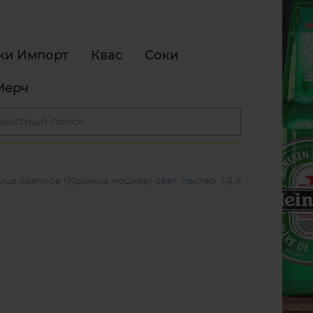
ки Импорт
Квас
Соки
Мерч