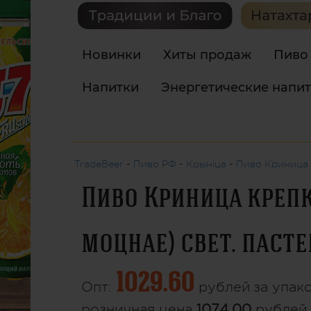
Новинки
Хиты продаж
Пиво
Напитки
Энергетические напи
TradeBeer
-
Пиво РФ
-
Крынiца
-
Пиво Криница к
Пиво Криница крепк
моцнае) свет. пастер.
1029.60
Опт:
рублей
за упако
розничная цена
1074.00
рублей