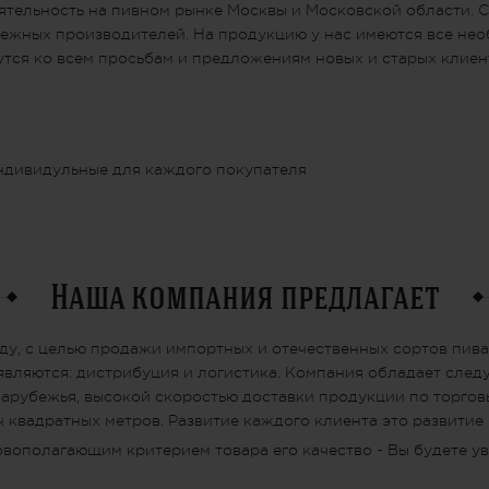
ятельность на пивном рынке Москвы и Московской области. 
убежных производителей. На продукцию у нас имеются все н
утся ко всем просьбам и предложениям новых и старых клиен
ндивидульные для каждого покупателя
Наша компания предлагает
ду, с целью продажи импортных и отечественных сортов пива
вляются: дистрибуция и логистика. Компания обладает сле
арубежья, высокой скоростью доставки продукции по торговы
ч квадратных метров. Развитие каждого клиента это развитие
овополагающим критерием товара его качество - Вы будете ув