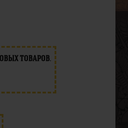
новых товаров
.