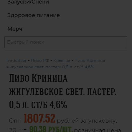
Закуски/Снеки
Здоровое питание
Мерч
TradeBeer
-
Пиво РФ
-
Крынiца
-
Пиво Криница
жигулевское свет. пастер. 0,5 л. ст/б 4,6%
Пиво Криница
жигулевское свет. пастер.
0,5 л. ст/б 4,6%
1807.52
Опт:
рублей
за упаковку,
90.38 руб/шт.
20 шт.
розничная цена