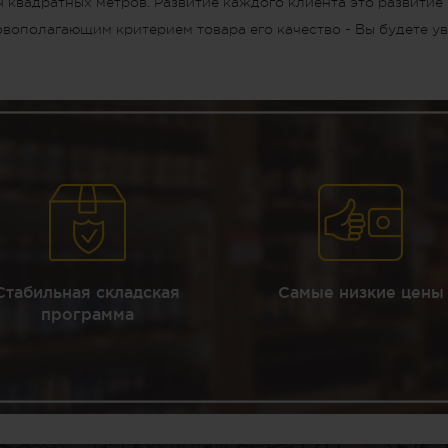
ч квадратных метров. Развитие каждого клиента это развитие
овополагающим критерием товара его качество - Вы будете ув
Стабильная складская
Самые низкие цены
программа