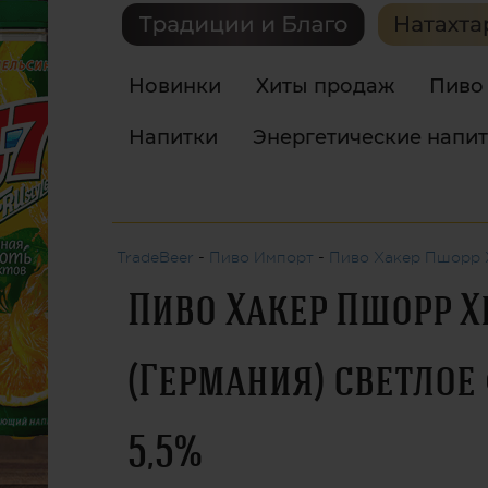
Новинки
Хиты продаж
Пиво
Напитки
Энергетические напи
TradeBeer
-
Пиво Импорт
-
Пиво Хакер Пшорр Хе
Пиво Хакер Пшорр Х
(Германия) светлое ф
5,5%