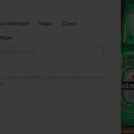
ки Импорт
Квас
Соки
Мерч