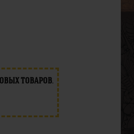
новых товаров
.