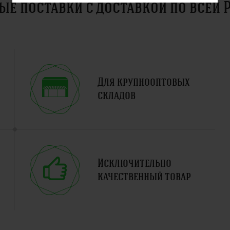
ые поставки с доставкой по всей 
Для крупнооптовых
складов
Исключительно
качественный товар