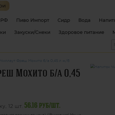
 РФ
Пиво Импорт
Сидр
Вода
Напит
тки
Закуски/Снеки
Здоровое питание
Чиллаут Фреш Мохито б/а 0,45 л ж/б
еш Мохито б/а 0,45
56.16 руб/шт.
у, 12 шт.
средняя розничная цена) (!Внимание! Мы не