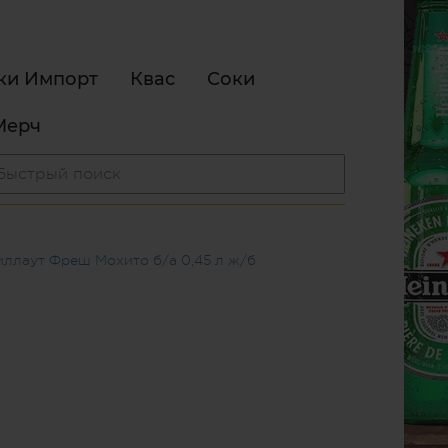
ки Импорт
Квас
Соки
Мерч