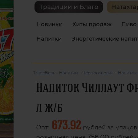
Новинки
Хиты продаж
Пиво
Напитки
Энергетические напи
TradeBeer
-
Напитки
-
Черноголовка
-
Напиток 
Напиток Чиллаут Фр
л ж/б
673.92
Опт:
рублей
за упаковк
розничная цена
756.00
рублей
(