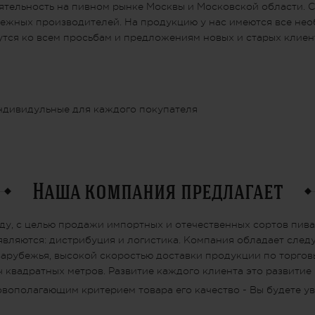
ятельность на пивном рынке Москвы и Московской области. 
убежных производителей. На продукцию у нас имеются все н
утся ко всем просьбам и предложениям новых и старых клиен
ндивидульные для каждого покупателя
Наша компания предлагает
ду, с целью продажи импортных и отечественных сортов пива
вляются: дистрибуция и логистика. Компания обладает сле
арубежья, высокой скоростью доставки продукции по торговы
ч квадратных метров. Развитие каждого клиента это развитие
овополагающим критерием товара его качество - Вы будете ув