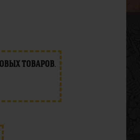
новых товаров
.